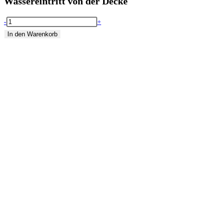
Wassereintritt von der Decke
-
+
In den Warenkorb