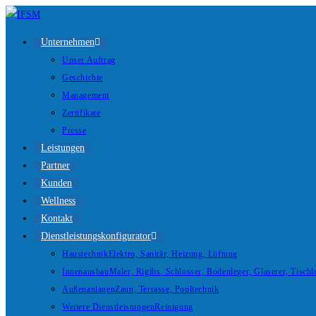
Unternehmen
Unser Auftrag
Geschichte
Management
Zertifikate
Presse
Leistungen
Partner
Kunden
Wellness
Kontakt
Dienstleistungskonfigurator
Haustechnik
Elektro, Sanitär, Heizung, Lüftung
Innenausbau
Maler, Rigibs, Schlosser, Bodenleger, Glaserer, Tischl
Außenanlagen
Zaun, Terrasse, Pooltechnik
Weitere Dienstleistungen
Reinigung