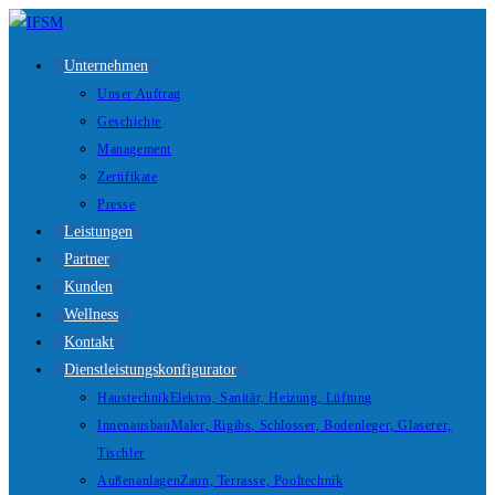
Unternehmen
Unser Auftrag
Geschichte
Management
Zertifikate
Presse
Leistungen
Partner
Kunden
Wellness
Kontakt
Dienstleistungskonfigurator
Haustechnik
Elektro, Sanitär, Heizung, Lüftung
Innenausbau
Maler, Rigibs, Schlosser, Bodenleger, Glaserer,
Tischler
Außenanlagen
Zaun, Terrasse, Pooltechnik